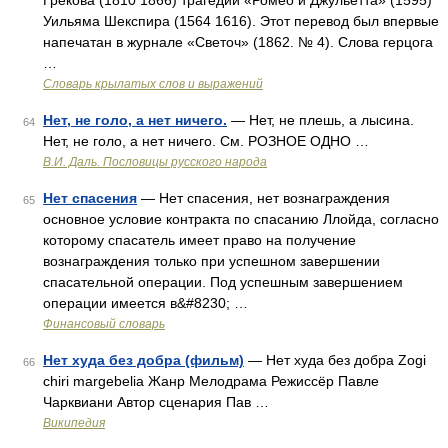
Грекова (1810 1866) трагедии «Ромео и Джульетта» (1595)
Уильяма Шекспира (1564 1616). Этот перевод был впервые
напечатан в журнале «Светоч» (1862. № 4). Слова герцога
…
Словарь крылатых слов и выражений
Нет, не голо, а нет ничего.
— Нет, не плешь, а лысина.
64
Нет, не голо, а нет ничего. См. РОЗНОЕ ОДНО …
В.И. Даль. Пословицы русского народа
Нет спасения
— Нет спасения, нет вознаграждения
65
основное условие контракта по спасанию Ллойда, согласно
которому спасатель имеет право на получение
вознаграждения только при успешном завершении
спасательной операции. Под успешным завершением
операции имеется в&#8230; …
Финансовый словарь
Нет худа без добра (фильм)
— Нет худа без добра Zogi
66
chiri margebelia Жанр Мелодрама Режиссёр Павле
Чарквиани Автор сценария Пав …
Википедия