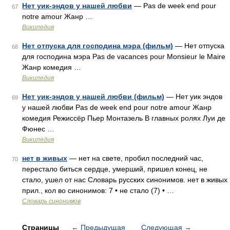
Нет уик-эндов y нашей любви
— Pas de week end pour
67
notre amour Жанр …
Википедия
Нет отпуска для господина мэра (фильм)
— Нет отпуска
68
для господина мэра Pas de vacances pour Monsieur le Maire
Жанр комедия …
Википедия
Нет уик-эндов y нашей любви (фильм)
— Нет уик эндов
69
y нашей любви Pas de week end pour notre amour Жанр
комедия Режиссёр Пьер Монтазель В главных ролях Луи де
Фюнес …
Википедия
нет в живых
— нет на свете, пробил последний час,
70
перестало биться сердце, умерший, пришел конец, не
стало, ушел от нас Словарь русских синонимов. нет в живых
прил., кол во синонимов: 7 • не стало (7) • …
Словарь синонимов
Страницы
←
Предыдущая
Следующая
→